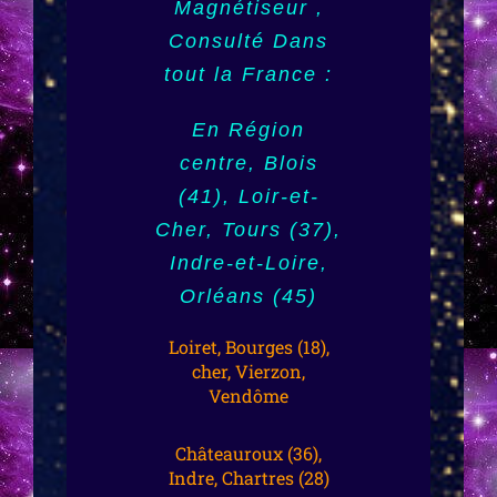
Charentes,
Magnétiseur ,
(987), Outre mer,
Consulté Dans
Dom Tom,
Poitiers (86),
tout la France :
Guyane (973),
Vienne, Strasbourg
Mayotte (976)
(67)
En Région
centre, Blois
Nouvelle
Alsace, Bas-
(41), Loir-et-
Calédonie (988),
Rhin, Haut-Rhin,
Cher, Tours (37),
Monaco,
Mulhouse (68),
Indre-et-Loire,
Luxembourg,
Colmar, Région
Orléans (45)
Toulouse,
Alsace, Var,
(31),Haute
Loiret, Bourges (18),
Toulon (83),
cher, Vierzon,
Garonne
Vendôme
Tarbes (65),
Gard, Nîmes
Lourdes, Pau
Châteauroux (36),
(30), Lausanne,
Indre, Chartres (28)
(64), Bayonne,