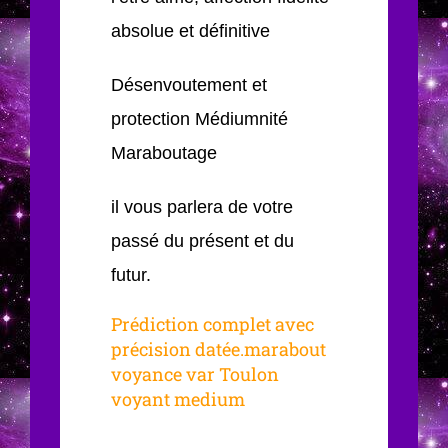
absolue et définitive
Désenvoutement et
protection Médiumnité
Maraboutage
il vous parlera de votre
passé du présent et du
futur.
Prédiction complet avec
précision datée.marabout
voyance var Toulon
voyant medium