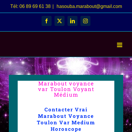
Passer
Tél: 06 89 69 61 38
|
hasouba.marabout@gmail.com
au
Facebook
X
LinkedIn
Instagram
contenu
Marabout voyance
var Toulon Voyant
Médium
Contacter Vrai
Marabout Voyance
Toulon Var Medium
Horoscope