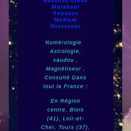
Hasouba Grand
Nord-Pas-de-
Marabout,
Marabout
Medium,
Calais,
Martinique
Voyance,
Voyance
Vaudou,Africain,
Medium
(972),
Horoscope
Astrologie
Numérologie,
Guadeloupe
Horoscope
(971), la Réunion
Numérologie
(974)
Astrologie,
Angoulême (16),
vaudou ,
Charente, Poitou-
,Tahiti, Papeete
Charentes,
Magnétiseur ,
(987), Outre mer,
Consulté Dans
Dom Tom,
Poitiers (86),
tout la France :
Guyane (973),
Vienne, Strasbourg
Mayotte (976)
(67)
En Région
centre, Blois
Nouvelle
Alsace, Bas-
(41), Loir-et-
Calédonie (988),
Rhin, Haut-Rhin,
Cher, Tours (37),