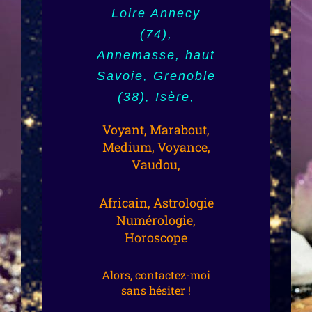
(39), Aude
Loire Annecy
(03), Vichy, Vendée,
(74),
Haute-Vienne,
Annemasse, haut
La Roche-sur-
Limoges (87),
Savoie, Grenoble
Yon (85),
Vaucluse,
(38), Isère,
Chambéry (73),
Avignon (84),
Savoie, Cannes,
Voyant, Marabout,
Narbonne (11),
Marseille (13),
Medium, Voyance,
Carcassonne,
Aix-en-Provence,
Vaudou,
Besançon (25),
Suisse,
Africain, Astrologie
Puy-de-Dôme,
Genève,
Numérologie,
Clermont-
Horoscope
Manosque (04),
Ferrand (63),
Ain, Bourg-en-
Laval (53)
Alors, contactez-moi
Bresse (01),
sans hésiter !
Mayenne, Lot-et-
Bordeaux (33),