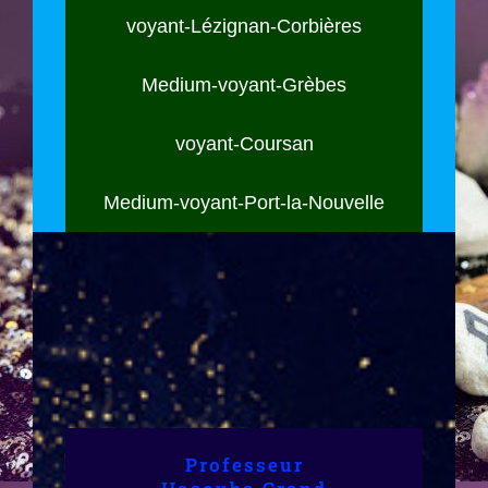
voyant-Lézignan-Corbières
Medium-voyant-Grèbes
voyant-Coursan
Medium-voyant-Port-la-Nouvelle
Lille (59), Nord,
Professeur
Voyant,