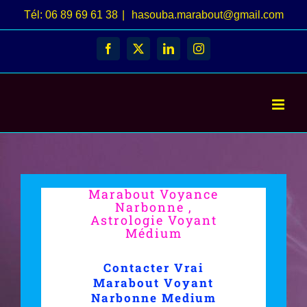
Passer
Tél: 06 89 69 61 38
|
hasouba.marabout@gmail.com
au
Facebook
X
LinkedIn
Instagram
contenu
Marabout Voyance
Narbonne ,
Astrologie Voyant
Médium
Contacter Vrai
Marabout Voyant
Narbonne Medium