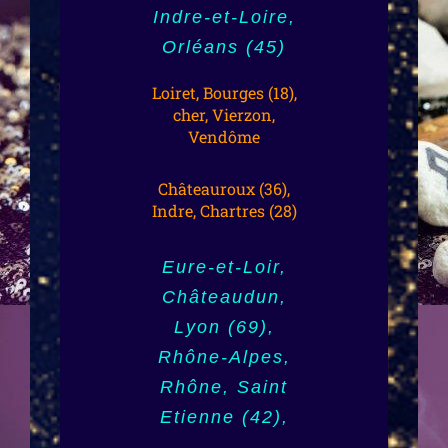
Monaco,
Mulhouse (68),
Indre-et-Loire,
Luxembourg,
Colmar, Région
Orléans (45)
Toulouse,
Alsace, Var,
(31),Haute
Loiret, Bourges (18),
Toulon (83),
cher, Vierzon,
Garonne
Vendôme
Tarbes (65),
Gard, Nîmes
Lourdes, Pau
Châteauroux (36),
(30), Lausanne,
Indre, Chartres (28)
(64), Bayonne,
Belgique,
Perpignan (66),
Anvers,
Eure-et-Loir,
Angers (49),
Bruxelles-ville,
Châteaudun,
Vosges, Cholet,
Gand, Montpelier
Lyon (69),
Dax (47),
(34),
Rhône-Alpes,
Maine-et-Loire, Doubs,
Rhône, Saint
Hérault, Nice (06),
La Rochelle (17), Jura,
Etienne (42),
Corrèze, Brive-la-
Alpes-Maritimes,
Gaillarde (19), Dole
Allier, Montluçon