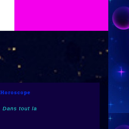
 Astrologie
 Horoscope
972),
 Dans tout la
3), Mayotte