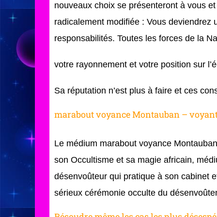
nouveaux choix se présenteront à vous et 
radicalement modifiée : Vous deviendrez u
responsabilités. Toutes les forces de la N
votre rayonnement et votre position sur l’éc
Sa réputation n’est plus à faire et ces con
marabout voyance Montauban – voyant
Le médium marabout voyance Montauban 
son Occultisme et sa magie africain, mé
désenvoûteur qui pratique à son cabinet e
sérieux cérémonie occulte du désenvoûtem
Résoudre même les cas les plus désespé