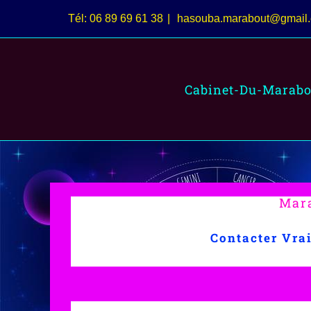
Passer
Tél: 06 89 69 61 38
|
hasouba.marabout@gmail
au
contenu
Cabinet-Du-Marabo
Mara
Contacter Vra