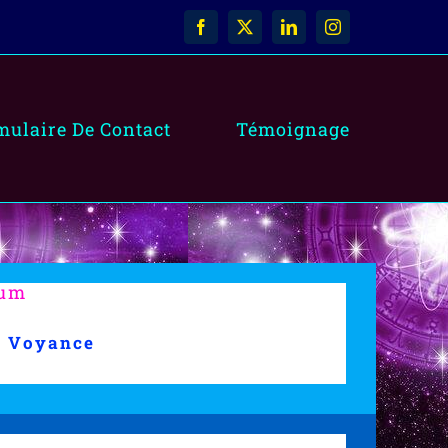
Facebook
X
LinkedIn
Instagram
mulaire De Contact
Témoignage
ium
m Voyance