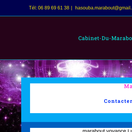
Passer
Tél: 06 89 69 61 38
|
hasouba.marabout@gmail
au
contenu
Cabinet-Du-Marabo
Ma
Contacte
marabout voyance L