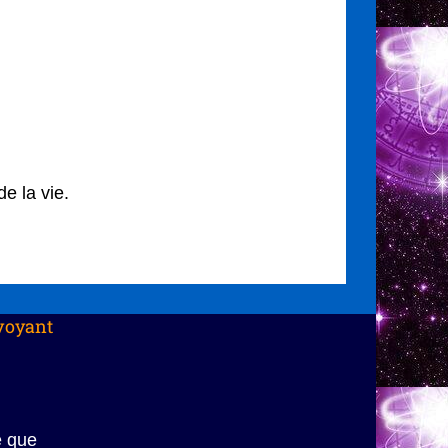
e la vie.
voyant
e que