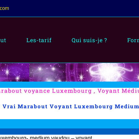
.com
ut
Les-tarif
Qui suis-je ?
For
rabout voyance Luxembourg , Voyant Méd
r Vrai Marabout Voyant Luxembourg Mediu
uxembourg- medium vaudou – voyant