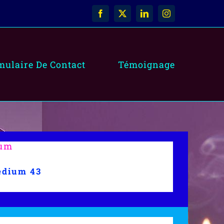
Facebook
X
LinkedIn
Instagram
mulaire De Contact
Témoignage
ium
edium 43