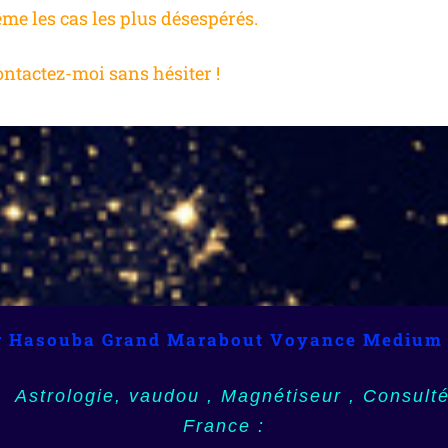
e les cas les plus désespérés.
ontactez-moi sans hésiter !
rabout, Medium, Voyance, Vaudou,Africain,
r Hasouba Grand Marabout Voyance Medium
e (59), Nord, Nord-Pas-de-Calais, Martinique (
Numérologie, Horoscope
Guadeloupe (971), la Réunion (974)
Astrologie, vaudou , Magnétiseur , Consulté
Angoulême (16), Charente, Poitou-Charentes,
France :
apeete (987), Outre mer, Dom Tom, Guyane (97