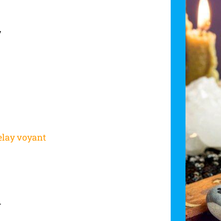
y
elay voyant
r