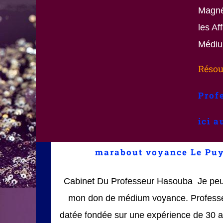
Magnét
les A
Médiu
Résou
Prof
ici 
marabout voyance Le Puy
Cabinet Du Professeur Hasouba Je peu
mon don de médium voyance. Professeu
datée fondée sur une expérience de 30 a