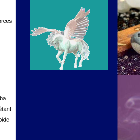
orces
uba
étant
pide