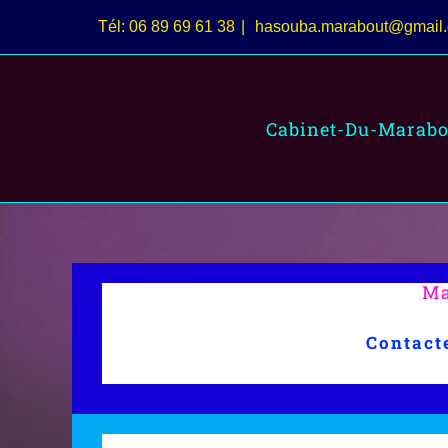
Passer
Tél: 06 89 69 61 38
|
hasouba.marabout@gmail
au
contenu
Cabinet-Du-Marabo
Ma
Contact