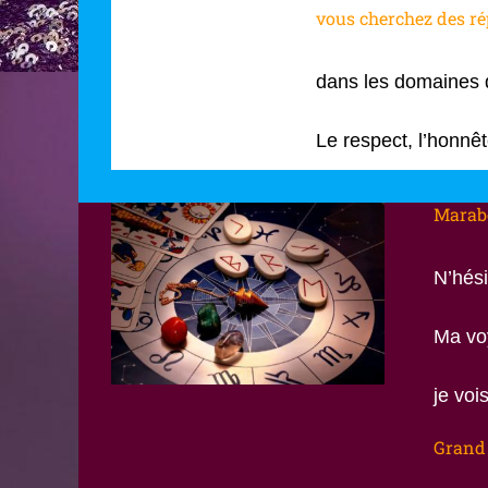
vous cherchez des r
dans les domaines de
Le respect, l’honnêt
Marabo
N’hési
Ma vo
je voi
Grand 