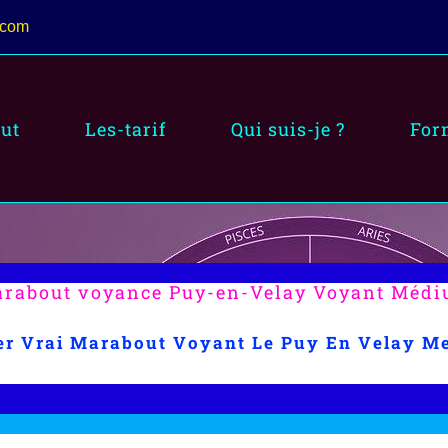
.com
ut
Les-tarif
Qui suis-je ?
For
rabout voyance Puy-en-Velay Voyant Méd
er Vrai Marabout Voyant Le Puy En Velay M