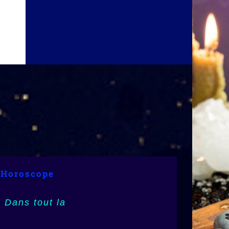
 Astrologie
 Horoscope
972),
 Dans tout la
3), Mayotte