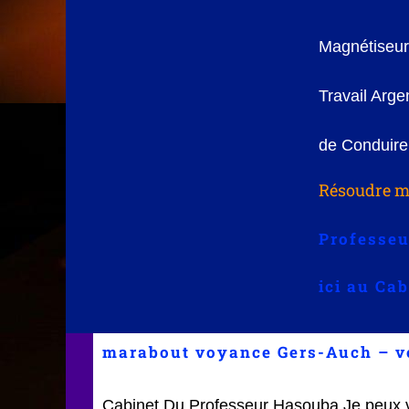
Magnétiseur 
Travail Arg
de Conduir
Résoudre mê
Professeu
ici au Ca
marabout voyance Gers-Auch – 
Cabinet Du Professeur Hasouba Je peux 