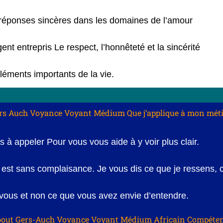
réponses sincères dans les domaines de l’amour
gent entrepris Le respect, l’honnêteté et la sincérité
léments importants de la vie.
rs Auch Voyance Voyant Médium Que j’applique à mon méti
s à appeler Pour vous vous aide à y voir plus clair.
est sans complaisance. Je vous dis ce que je ressens, 
 vous et non ce que vous avez envie d’entendre.
out Gers-Auch Voyance Voyant Médium Africain Compéten