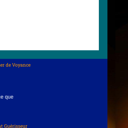
er de Voyance
ce que
t Guérisseur