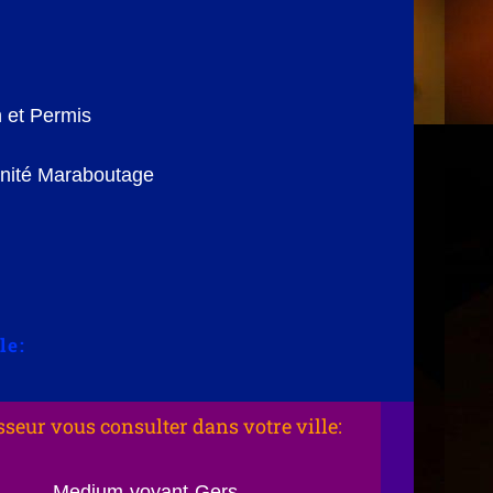
 et Permis
nité Maraboutage
le:
sseur vous consulter dans votre ville:
Medium-voyant-Gers