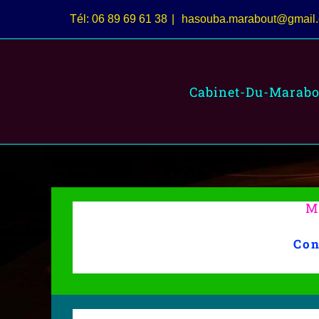
Passer
Tél: 06 89 69 61 38
|
hasouba.marabout@gmail
au
contenu
Cabinet-Du-Marabo
M
Con