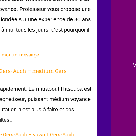
yance. Professeur vous propose une
e fondée sur une expérience de 30 ans.
moi tous les jours, c’est pourquoi il
z-moi un message.
M
 Gers-Auch – medium Gers
s rapidement. Le marabout Hasouba est
Magnétiseur, puissant médium voyance
tation n’est plus à faire et ces
ltes..
 Gers-Auch – voyant Gers-Auch