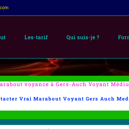
.com
ut
Les-tarif
Qui suis-je ?
For
arabout voyance à Gers-Auch Voyant Médi
tacter Vrai Marabout Voyant Gers Auch Me