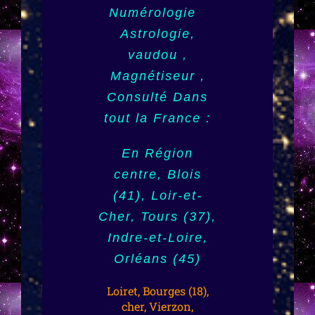
Horoscope
(971), la Réunion
Numérologie
(974)
Astrologie,
Angoulême (16),
vaudou ,
Charente, Poitou-
,Tahiti, Papeete
Charentes,
Magnétiseur ,
(987), Outre mer,
Consulté Dans
Dom Tom,
Poitiers (86),
tout la France :
Guyane (973),
Vienne, Strasbourg
Mayotte (976)
(67)
En Région
centre, Blois
Nouvelle
Alsace, Bas-
(41), Loir-et-
Calédonie (988),
Rhin, Haut-Rhin,
Cher, Tours (37),
Monaco,
Mulhouse (68),
Indre-et-Loire,
Luxembourg,
Colmar, Région
Orléans (45)
Toulouse,
Alsace, Var,
(31),Haute
Loiret, Bourges (18),
Toulon (83),
cher, Vierzon,
Garonne