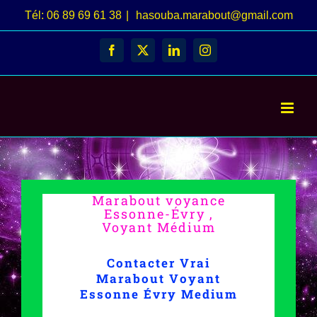
Passer
Tél: 06 89 69 61 38
|
hasouba.marabout@gmail.com
au
Facebook
X
LinkedIn
Instagram
contenu
Marabout voyance
Essonne-Évry ,
Voyant Médium
Contacter Vrai
Marabout Voyant
Essonne Évry Medium