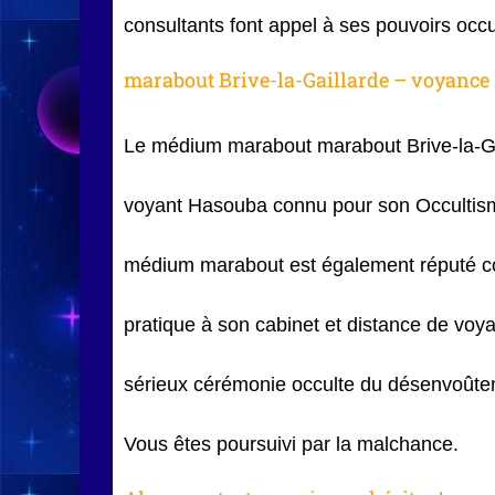
consultants font appel à ses pouvoirs occu
marabout Brive-la-Gaillarde – voyance 
Le médium marabout marabout Brive-la-Gai
voyant Hasouba connu pour son Occultism
médium marabout est également réputé c
pratique à son cabinet et distance de voya
sérieux cérémonie occulte du désenvoûte
Vous êtes poursuivi par la malchance.