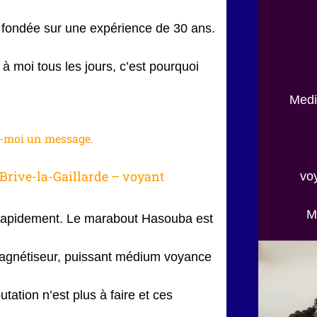
e fondée sur une expérience de 30 ans.
 moi tous les jours, c’est pourquoi
Medi
z-moi un message.
Brive-la-Gaillarde – voyant
vo
M
s rapidement. Le marabout Hasouba est
Magnétiseur, puissant médium voyance
tation n’est plus à faire et ces