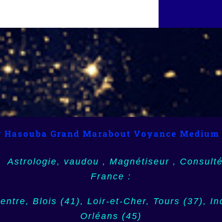
rabout, Medium, Voyance, Vaudou,Africain,
r Hasouba Grand Marabout Voyance Medium
e (59), Nord, Nord-Pas-de-Calais, Martinique (
Numérologie, Horoscope
Guadeloupe (971), la Réunion (974)
Astrologie, vaudou , Magnétiseur , Consulté
Angoulême (16), Charente, Poitou-Charentes,
France :
apeete (987), Outre mer, Dom Tom, Guyane (97
Poitiers (86), Vienne, Strasbourg (67)
ntre, Blois (41), Loir-et-Cher, Tours (37), In
(976)
Orléans (45)