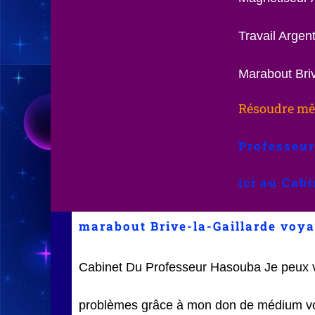
Travail Arge
Marabout Briv
Résoudre mêm
Professeur
ici au Cab
marabout Brive-la-Gaillarde voya
Cabinet Du Professeur Hasouba Je peux 
problèmes grâce à mon don de médium vo