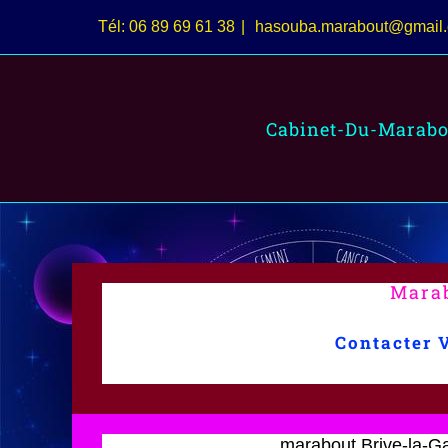
Passer
Tél: 06 89 69 61 38
|
hasouba.marabout@gmail
au
contenu
Cabinet-Du-Marabo
Marab
Contacter 
marabout Brive-la-Gai