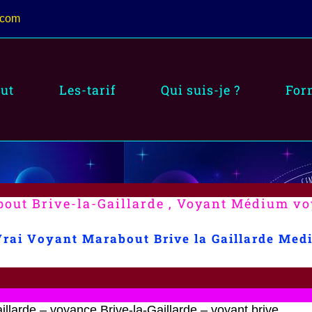
.com
ut
Les-tarif
Qui suis-je ?
For
out Brive-la-Gaillarde , Voyant Médium v
Vrai Voyant Marabout Brive la Gaillarde Med
llarde – voyance Brive-la-Gaillarde – voyant brive