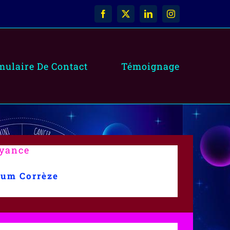
Facebook
X
LinkedIn
Instagram
mulaire De Contact
Témoignage
oyance
ium Corrèze