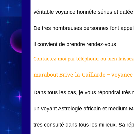
véritable voyance honnête séries et daté
De très nombreuses personnes font appel à
il convient de prendre rendez-vous
Contactez-moi par téléphone, ou bien laisse
marabout Brive-la-Gaillarde – voyance 
Dans tous les cas, je vous répondrai trè
un voyant Astrologie africain et medium 
très consulté dans tous les milieux. Sa répu