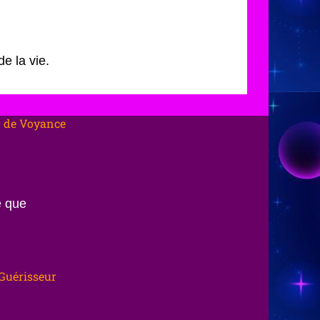
e la vie.
r de Voyance
e que
Guérisseur