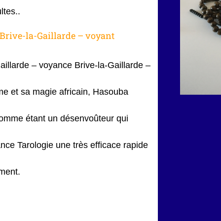
ltes..
Brive-la-Gaillarde – voyant
llarde – voyance Brive-la-Gaillarde –
e et sa magie africain, Hasouba
omme étant un désenvoûteur qui
nce Tarologie une très efficace rapide
ment.