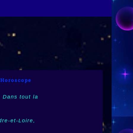
 Astrologie
 Horoscope
972),
 Dans tout la
3), Mayotte
dre-et-Loire,