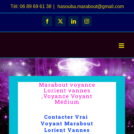
Passer
Tél: 06 89 69 61 38
|
hasouba.marabout@gmail.com
au
Facebook
X
LinkedIn
Instagram
contenu
Marabout voyance
Lorient vannes
,Voyance Voyant
Médium
Contacter Vrai
Voyant Marabout
Lorient Vannes