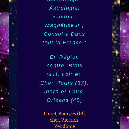
(974)
Astrologie,
Angoulême (16),
vaudou ,
Charente, Poitou-
,Tahiti, Papeete
Charentes,
Magnétiseur ,
(987), Outre mer,
Consulté Dans
Dom Tom,
Poitiers (86),
tout la France :
Guyane (973),
Vienne, Strasbourg
Mayotte (976)
(67)
En Région
centre, Blois
Nouvelle
Alsace, Bas-
(41), Loir-et-
Calédonie (988),
Rhin, Haut-Rhin,
Cher, Tours (37),
Monaco,
Mulhouse (68),
Indre-et-Loire,
Luxembourg,
Colmar, Région
Orléans (45)
Toulouse,
Alsace, Var,
(31),Haute
Loiret, Bourges (18),
Toulon (83),
cher, Vierzon,
Garonne
Vendôme